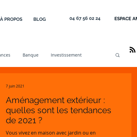
04 67 56 02 24
ESPACE 
À PROPOS
BLOG
ances
Banque
Investissement
ruction
Acrédit
Logement
7 juin 2021
Aménagement extérieur :
f
Vente
Newsletter
PTZ
Aide
quelles sont les tendances
de 2021 ?
am
Vous vivez en maison avec jardin ou en