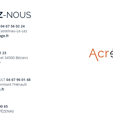
Z
-NOUS
Z
04 67 56 02 24
Castelnau-Le-Lez
ge.fr
1 23
el 34500 Béziers
r
ULT
04 67 96 01 48
ermont l'Hérault
.fr
00 65
 PÉZENAS