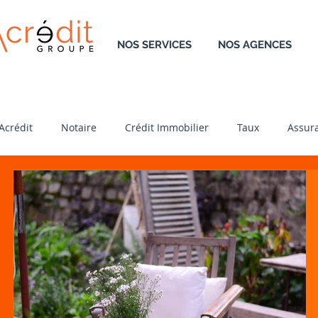
NOS SERVICES
NOS AGENCES
Acrédit
Notaire
Crédit Immobilier
Taux
Assur
Location
Retraite
Résidence Principale
Const
Transmission
Rénovation
Aménagement
Neu
Définition
Garantie
Regroupement
DreamTe