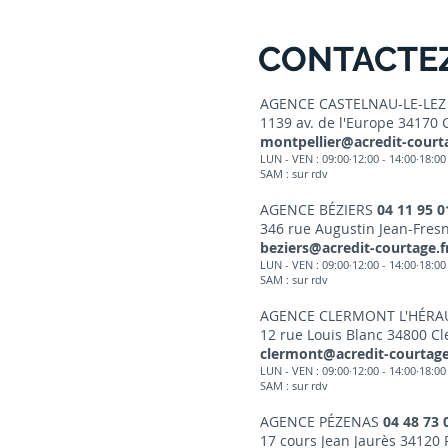
CONTACTE
AGENCE CASTELNAU-LE-LE
1139 av. de l'Europe 34170 
montpellier@acredit-courta
LUN - VEN : 09:00·12:00 - 14:00·18:00
SAM : sur r
dv
AGENCE BÉZIERS
04 11 95 0
346 rue Augustin Jean-Fresn
beziers@acredit-courtage.f
LUN - VEN : 09:00·12:00 - 14:00·18
:00
SAM : sur rdv
AGENCE CLERMONT L'HÉRA
12 rue Louis Blanc 34800 Cl
clermont@acredit-courtage
LUN - VEN : 09:00·12:00 - 14:00·18:00
SAM : sur rdv
AGENCE PÉZENAS
04 48 73 
17 cours Jean Jaurès 34120