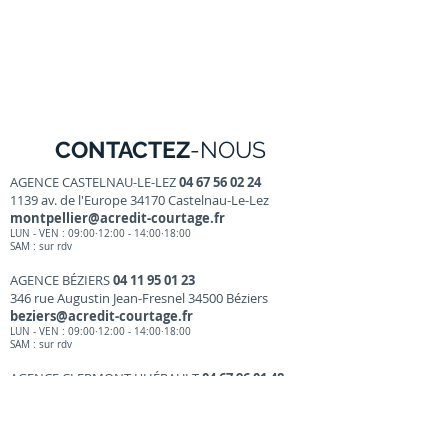
CONTACTEZ
-NOUS
AGENCE CASTELNAU-LE-LEZ
04 67 56 02 24
1139 av. de l'Europe 34170 Castelnau-Le-Lez
montpellier@acredit-courtage.fr
LUN - VEN : 09:00·12:00 - 14:00·18:00
SAM : sur r
dv
AGENCE BÉZIERS
04 11 95 01 23
346 rue Augustin Jean-Fresnel 34500 Béziers
beziers@acredit-courtage.fr
LUN - VEN : 09:00·12:00 - 14:00·18
:00
SAM : sur rdv
AGENCE CLERMONT L'HÉRAULT
04 67 96 01 48
12 rue Louis Blanc 34800 Clermont l'Hérault
clermont@acredit-courtage.fr
LUN - VEN : 09:00·12:00 - 14:00·18:00
SAM : sur rdv