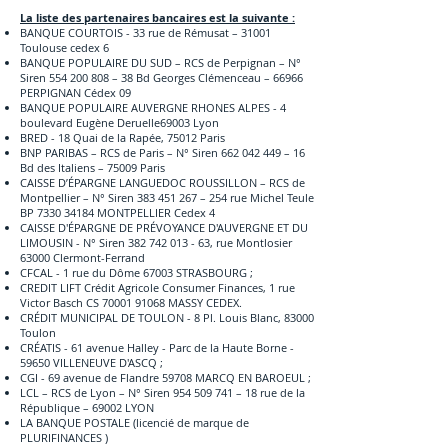
La liste des partenaires bancaires est la suivante :
BANQUE COURTOIS - 33 rue de Rémusat – 31001
Toulouse cedex 6
BANQUE POPULAIRE DU SUD – RCS de Perpignan – N°
Siren
554 200 808
– 38 Bd Georges Clémenceau – 66966
PERPIGNAN Cédex 09
BANQUE POPULAIRE AUVERGNE RHONES ALPES - 4
boulevard Eugène Deruelle69003 Lyon
BRED - 18 Quai de la Rapée, 75012 Paris
BNP PARIBAS – RCS de Paris – N° Siren
662 042 449
– 16
Bd des Italiens – 75009 Paris
CAISSE D’ÉPARGNE LANGUEDOC ROUSSILLON – RCS de
Montpellier – N° Siren
383 451 267
– 254 rue Michel Teule
BP
7330 34184
MONTPELLIER Cedex 4
CAISSE D'ÉPARGNE DE PRÉVOYANCE D'AUVERGNE ET DU
LIMOUSIN - N° Siren
382 742 013 - 63
, rue Montlosier
63000 Clermont-Ferrand
CFCAL - 1 rue du Dôme 67003 STRASBOURG ;
CREDIT LIFT Crédit Agricole Consumer Finances, 1 rue
Victor Basch CS
70001 91068
MASSY CEDEX.
CRÉDIT MUNICIPAL DE TOULON - 8 Pl. Louis Blanc, 83000
Toulon
CRÉATIS - 61 avenue Halley - Parc de la Haute Borne -
59650 VILLENEUVE D'ASCQ ;
CGI - 69 avenue de Flandre 59708 MARCQ EN BAROEUL ;
LCL – RCS de Lyon – N° Siren
954 509 741
– 18 rue de la
République – 69002 LYON
LA BANQUE POSTALE (licencié de marque de
PLURIFINANCES )