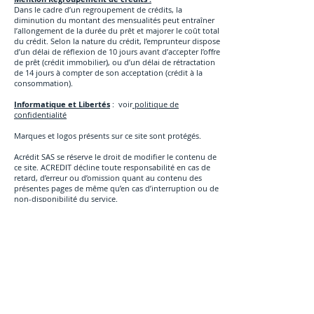
Dans le cadre d’un regroupement de crédits, la
diminution du montant des mensualités peut entraîner
l’allongement de la durée du prêt et majorer le coût total
du crédit. Selon la nature du crédit, l’emprunteur dispose
d’un délai de réflexion de 10 jours avant d’accepter l’offre
de prêt (crédit immobilier), ou d’un délai de rétractation
de 14 jours à compter de son acceptation (crédit à la
consommation).
Informatique et Libertés
: voir
politique de
confidentialité
Marques et logos présents sur ce site sont protégés.
Acrédit SAS se réserve le droit de modifier le contenu de
ce site. ACREDIT décline toute responsabilité en cas de
retard, d’erreur ou d’omission quant au contenu des
présentes pages de même qu’en cas d’interruption ou de
non-disponibilité du service.
MODE DE FACTURATIO
N & RÉMUNÉRATION DU
PROFESSIONNEL
INTERMÉDIAIRE EN OPÉRATIONS DE BANQUE ET SERVICES
DE PAIEMENT
Mandats de recherche de capitaux pour les prêts
immobilier & Convention d'intermédiation pour les
regroupements