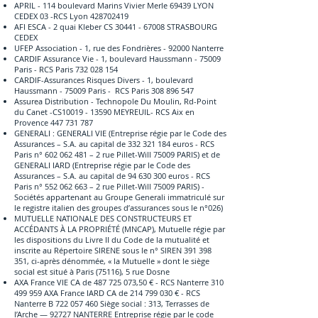
APRIL - 114 boulevard Marins Vivier Merle 69439 LYON
CEDEX 03 -RCS Lyon
428702419
AFI ESCA - 2 quai Kleber CS
30441 - 67008
STRASBOURG
CEDEX
UFEP Association - 1, rue des Fondrières - 92000 Nanterre
CARDIF Assurance Vie - 1, boulevard Haussmann - 75009
Paris - RCS Paris
732 028 154
CARDIF-Assurances Risques Divers - 1, boulevard
Haussmann - 75009 Paris - RCS Paris
308 896 547
Assurea Distribution - Technopole Du Moulin, Rd-Point
du Canet -CS10019 - 13590 MEYREUIL- RCS Aix en
Provence
447 731 787
GENERALI : GENERALI VIE (Entreprise régie par le Code des
Assurances – S.A. au capital de
332 321 184
euros - RCS
Paris n°
602 062 481
– 2 rue Pillet-Will 75009 PARIS) et de
GENERALI IARD (Entreprise régie par le Code des
Assurances – S.A. au capital de
94 630 300
euros - RCS
Paris n°
552 062 663
– 2 rue Pillet-Will 75009 PARIS) -
Sociétés appartenant au Groupe Generali immatriculé sur
le registre italien des groupes d’assurances sous le n°026)
MUTUELLE NATIONALE DES CONSTRUCTEURS ET
ACCÉDANTS À LA PROPRIÉTÉ (MNCAP), Mutuelle régie par
les dispositions du Livre II du Code de la mutualité et
inscrite au Répertoire SIRENE sous le n° SIREN
391 398
351
, ci-après dénommée, « la Mutuelle » dont le siège
social est situé à Paris (75116), 5 rue Dosne
AXA France VIE CA de
487 725 073
,50 € - RCS Nanterre
310
499 959
AXA France IARD CA de
214 799 030
€ - RCS
Nanterre B
722 057 460
Siège social : 313, Terrasses de
l’Arche — 92727 NANTERRE Entreprise régie par le code