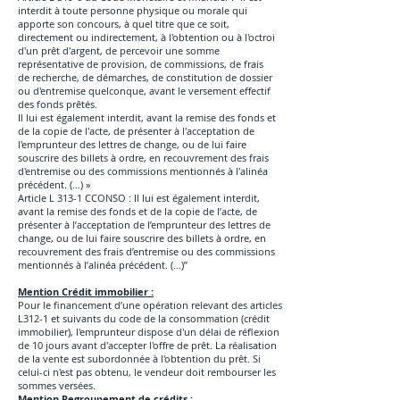
interdit à toute personne physique ou morale qui
apporte son concours, à quel titre que ce soit,
directement ou indirectement, à l'obtention ou à l'octroi
d'un prêt d'argent, de percevoir une somme
représentative de provision, de commissions, de frais
de recherche, de démarches, de constitution de dossier
ou d'entremise quelconque, avant le versement effectif
des fonds prêtés.
Il lui est également interdit, avant la remise des fonds et
de la copie de l'acte, de présenter à l'acceptation de
l'emprunteur des lettres de change, ou de lui faire
souscrire des billets à ordre, en recouvrement des frais
d'entremise ou des commissions mentionnés à l'alinéa
précédent. (…) »
Article L 313-1 CCONSO : Il lui est également interdit,
avant la remise des fonds et de la copie de l’acte, de
présenter à l’acceptation de l’emprunteur des lettres de
change, ou de lui faire souscrire des billets à ordre, en
recouvrement des frais d’entremise ou des commissions
mentionnés à l’alinéa précédent. (…)”
Mention Crédit immobilier :
Pour le financement d’une opération relevant des articles
L312-1 et suivants du code de la consommation (crédit
immobilier), l'emprunteur dispose d'un délai de réflexion
de 10 jours avant d'accepter l'offre de prêt. La réalisation
de la vente est subordonnée à l'obtention du prêt. Si
celui-ci n'est pas obtenu, le vendeur doit rembourser les
sommes versées.
Mention Regroupement de crédits :