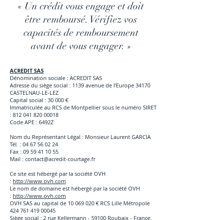
« Un crédit vous engage et doit
être remboursé. Vérifiez vos
capacités de remboursement
avant de vous engager. »
ACREDIT SAS
Dénomination sociale : ACREDIT SAS
Adresse du siège social : 1139 avenue de l’Europe 34170
CASTELNAU-LE-LEZ
Capital social : 30 000 €
Immatriculée au RCS de Montpellier sous le numéro SIRET
: 812 041 820 00018
Code APE : 6492Z
Nom du Représentant Légal : Monsieur Laurent GARCIA
Tél. : 04 67 56 02 24
Fax : 09 59 41 10 55
Mail : contact@acredit-courtage.fr
Ce site est hébergé par la société OVH
:
http://www.ovh.com
Le nom de domaine est hébergé par la société OVH
:
http://www.ovh.com
OVH SAS au capital de
10 069 020
€ RCS Lille Métropole
424 761 419 00045
Siège social : 2 rue Kellermann - 59100 Roubaix - France.