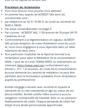
Procédure de réclamation
Pour tout recours vous pouvez vous adresser
,
En premier lieu, auprès de ACRÉDIT SAS dont les
coordonnées sont :
par téléphone au
02 51 70 68 31
du lundi au vendredi de
9h00 à 18h00
Par email
contatc@acredit-courtage.fr
Par courrier : ACREDIT SAS, 1139 avenue de l'Europe 34170
Castelnau-le-Lez
Conformément à la règlementation en vigueur, ACRÉDIT
SAS accuse réception de votre réclamation sous dix jours
et, nous nous engageons à vous répondre dans un délai
maximum de deux mois.
Tout particulier insatisfait de la réponse donnée à sa
réclamation peut saisir le Médiateur de la consommation
IEAM, 1 quai de la Corse 750004 PARIS
ou directement sur
internent
https://www.ieam.eu/
conformément aux
articles L. 611-1 et suivants, du Code de la consommation.
Aucune demande (ou saisine) de médiation ne peut être
satisfaite sans la formulation préalable d’une réclamation
auprès du professionnel.
Acrédit s’engage à étudier avec sincérité et loyauté la
demande du ou des mandant(s) et agir au mieux de ses
(leurs) intérêts. Acrédit certifie n’être soumis à aucune
obligation contractuelle de travailler avec un ou plusieurs
établissements de crédit. Chaque demande de crédit fait
l’objet d’une étude personnalisée approfondie.