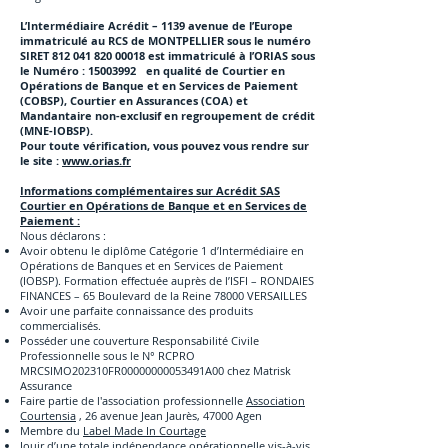
L’Intermédiaire Acrédit – 1139 avenue de l’Europe
immatriculé au RCS de MONTPELLIER sous le numéro
SIRET 812 041 820 00018 est immatriculé à l’ORIAS sous
le Numéro : 15003992 en qualité de Courtier en
Opérations de Banque et en Services de Paiement
(COBSP), Courtier en Assurances (COA) et
Mandantaire non-exclusif en regroupement de crédit
(MNE-IOBSP).
Pour toute vérification, vous pouvez vous rendre sur
le site :
www.orias.fr
Informations complémentaires sur Acrédit SAS
Courtier en Opérations de Banque et en Services de
Paiement :
Nous déclarons :
Avoir obtenu le diplôme Catégorie 1 d’Intermédiaire en
Opérations de Banques et en Services de Paiement
(IOBSP). Formation effectuée auprès de l’ISFI – RONDAIES
FINANCES – 65 Boulevard de la Reine 78000 VERSAILLES
Avoir une parfaite connaissance des produits
commercialisés.
Posséder une couverture Responsabilité Civile
Professionnelle sous le N° RCPRO
MRCSIMO202310FR00000000053491A00 chez Matrisk
Assurance
Faire partie de l'association professionnelle
Association
Courtensia
, 26 avenue Jean Jaurès, 47000 Agen
Membre du
Label Made In Courtage
Jouir d’une totale indépendance opérationnelle vis-à-vis