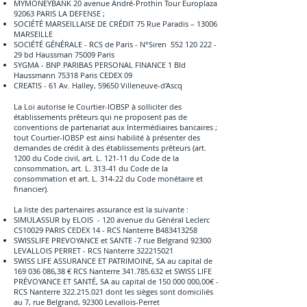
MYMONEYBANK 20 avenue André-Prothin Tour Europlaza
92063 PARIS LA DEFENSE ;
SOCIÉTÉ MARSEILLAISE DE CRÉDIT 75 Rue Paradis – 13006
MARSEILLE
SOCIÉTÉ GÉNÉRALE - RCS de Paris - N°Siren
552 120 222 -
29
bd Haussman 75009 Paris
SYGMA - BNP PARIBAS PERSONAL FINANCE 1 Bld
Haussmann 75318 Paris CEDEX 09
CREATIS - 61 Av. Halley, 59650 Villeneuve-d'Ascq
La Loi autorise le Courtier-IOBSP à solliciter des
établissements prêteurs qui ne proposent pas de
conventions de partenariat aux Intermédiaires bancaires ;
tout Courtier-IOBSP est ainsi habilité à présenter des
demandes de crédit à des établissements prêteurs (art.
1200 du Code civil, art. L. 121-11 du Code de la
consommation, art. L. 313-41 du Code de la
consommation et art. L. 314-22 du Code monétaire et
financier).
La liste des partenaires assurance est la suivante :
SIMULASSUR by ELOIS - 120 avenue du Généra
l Leclerc
CS10029 PARIS CEDEX 14 - RCS Nanterre B483413258
SWISSLIFE PREVOYANCE et SANTE -7 rue Belgrand 92300
LEVALLOIS PERRET - RCS Nanterre
322215021
SWISS LIFE ASSURANCE ET PATRIMOINE, SA au capital de
169 036 086
,38 € RCS Nanterre
341.785.632
et SWISS LIFE
PRÉVOYANCE ET SANTÉ, SA au capital de
150 000 000
,00€ -
RCS Nanterre
322.215.021
dont les sièges sont domiciliés
au 7, rue Belgrand, 92300 Levallois-Perret