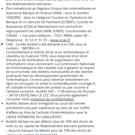
des établissements bancaires.
Être immatriculé au Registre Unique des Intermédiaires en
Assurance Banque et Finance ORIAS : sous le numéro
15003992 dans la Catégorie Courtier en Opérations de
Banque et en Services de Paiement (COBSP), Courtier en
Assurances (COA) et Mandantaire non-exclusif en
regroupement de crédit (MNE-IOBSP). Coordonnées de
l’ORIAS : 1 rue Jules Lefebvre – 75311 PARIS cedex 09 –
Téléphone : 01 53 21 51 70 –
www.orias.fr
CNIL : La SAS Acrédit a été déclarée à la CNIL sous le
numéro :
1887904
v 0.
Conformément à l’article 34 de la loi «Informatique et
Libertés» du 6 janvier 1978, vous disposez d’un droit
d’accès et de rectification et de suppression des
informations vous concernant. La Commission Nationale
de l’Informatique et des Libertés vise à garantir le respect
de la vie privée, des libertés individuelles et des libertés
publiques face au développement grandissant de
l’informatique. Ce droit peut s’exercer directement en
ligne en envoyant un email à
contact@acredit-courtage.fr
,
en utilisant le formulaire de contact ou par courrier à
l’adresse suivante : Acrédit SAS – 1139 avenue de l’Europe
– 34170 CASTELNAU-LE-LEZ. Vous pouvez également
consulter notre
politique de confidentialité
Acrédit déclare avoir enregistré au cours de l’année
précédente une part supérieure au tiers de son chiffre
d’affaire au titre de l’activité d’intermédiation avec la
CAISSE D'ÉPARGNE DU LANGUEDOC.
Acrédit déclare ne pas détenir plus de 10% des droits de
vote ou du capital de l’établissement bancaire partenaire.
– Aucune banque ne détient plus de 10% des droits de
vote ou du capital de Acrédit SAS.