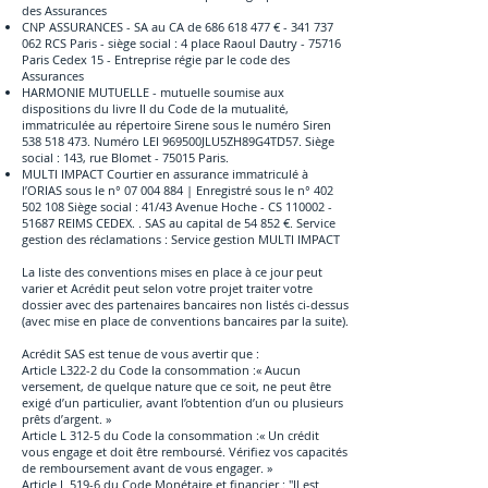
des Assurances
CNP ASSURANCES - SA au CA de
686 618 477
€ -
341 737
062
RCS Paris - siège social : 4 place Raoul Dautry - 75716
Paris Cedex 15 - Entreprise régie par le code des
Assurances
HARMONIE MUTUELLE - mutuelle soumise aux
dispositions du livre II du Code de la mutualité,
immatriculée au répertoire Sirene sous le numéro Siren
538 518 473
. Numéro LEI 969500JLU5ZH89G4TD57. Siège
social : 143, rue Blomet - 75015 Paris.
MULTI IMPACT Courtier en assurance immatriculé à
l’ORIAS sous le n°
07 004 884
| Enregistré sous le n°
402
502 108
Siège social : 41/43 Avenue Hoche - CS
110002 -
51687
REIMS CEDEX. . SAS au capital de 54 852 €. Service
gestion des réclamations : Service gestion MULTI IMPACT
La liste des conventions mises en place à ce jour peut
varier et Acrédit peut selon votre projet traiter votre
dossier avec des partenaires bancaires non listés ci-dessus
(avec mise en place de conventions bancaires par la suite).
Acrédit SAS est tenue de vous avertir que :
Article L322-2 du Code la consommation :« Aucun
versement, de quelque nature que ce soit, ne peut être
exigé d’un particulier, avant l’obtention d’un ou plusieurs
prêts d’argent. »
Article L 312-5 du Code la consommation :« Un crédit
vous engage et doit être remboursé. Vérifiez vos capacités
de remboursement avant de vous engager. »
Article L 519-6 du Code Monétaire et financier : "Il est