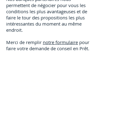
permettent de négocier pour vous les
conditions les plus avantageuses et de
faire le tour des propositions les plus
intéressantes du moment au même
endroit.
Merci de remplir
notre formulaire
pour
faire votre demande de conseil en Prêt.
ENVIE D'EN SAVOIR PLUS SUR LES
DIFFÉRENTS TYPES DE CRÉDITS
IMMOBILIERS
Classique
P.A.S.
Conventionné
à Taux Zéro
Infiné
Lissé