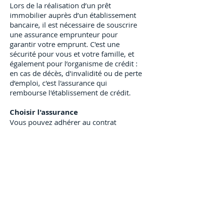
Lors de la réalisation d’un prêt
immobilier auprès d’un établissement
bancaire, il est nécessaire de souscrire
une assurance emprunteur pour
garantir votre emprunt. C'est une
sécurité pour vous et votre famille, et
également pour l’organisme de crédit :
en cas de décès, d'invalidité ou de perte
d’emploi, c'est l'assurance qui
rembourse l'établissement de crédit.
Choisir l'assurance
Vous pouvez adhérer au contrat
d’assurance proposé par votre
organisme de crédit qui a négocié une
assurance collective auprès d'un
assureur.
Vous pouvez aussi opter pour
une délégation d’assurance, c’est-à-dire
souscrire un contrat d’assurance auprès
de l’assureur de votre choix. Si ce