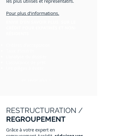
les plus utilisés et représentatifs.
Pour plus d'informations.
ENVIE D'EN SAVOIR PLUS SUR LE
CRÉDIT POUR EXPATRIÉS ET NON-
RÉSIDENTS
Critères d'acceptation
Taux d'intérêt
L'analyse du dossier
L'assurance de prêt
Les pièges à éviter
en savoir plus >
RESTRUCTURATION /
REGROUPEMENT
Grâce à votre expert en
regroupement Acrédit,
réduisez vos