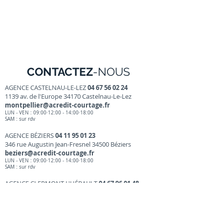
CONTACTEZ
-NOUS
AGENCE CASTELNAU-LE-LEZ
04 67 56 02 24
1139 av. de l'Europe 34170 Castelnau-Le-Lez
montpellier@acredit-courtage.fr
LUN - VEN : 09:00·12:00 - 14:00·18:00
SAM : sur r
dv
AGENCE BÉZIERS
04 11 95 01 23
346 rue Augustin Jean-Fresnel 34500 Béziers
beziers@acredit-courtage.fr
LUN - VEN : 09:00·12:00 - 14:00·18
:00
SAM : sur rdv
AGENCE CLERMONT L'HÉRAULT
04 67 96 01 48
12 rue Louis Blanc 34800 Clermont l'Hérault
clermont@acredit-courtage.fr
LUN - VEN : 09:00·12:00 - 14:00·18:00
SAM : sur rdv