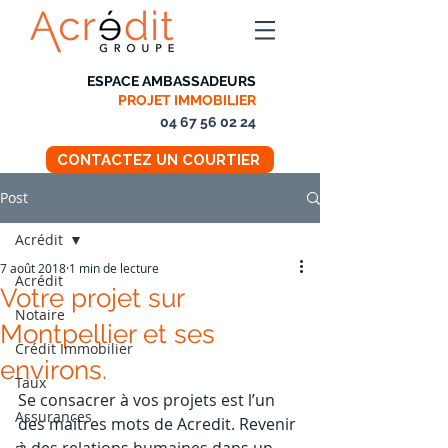
ESPACE AMBASSADEURS
PROJET IMMOBILIER
04 67 56 02 24
CONTACTEZ UN COURTIER
Post
Acrédit
7 août 2018
1 min de lecture
Acrédit
Votre projet sur
Notaire
Montpellier et ses
Crédit Immobilier
environs.
Taux
Se consacrer à vos projets est l’un 
Assurances
des maîtres mots de Acredit. Revenir 