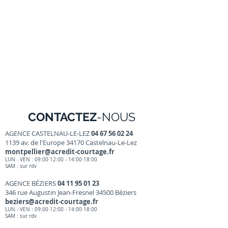
action résolue et 
CONTACTEZ
-NOUS
AGENCE CASTELNAU-LE-LEZ
04 67 56 02 24
1139 av. de l'Europe 34170 Castelnau-Le-Lez
montpellier@acredit-courtage.fr
LUN - VEN : 09:00·12:00 - 14:00·18:00
SAM : sur r
dv
AGENCE BÉZIERS
04 11 95 01 23
346 rue Augustin Jean-Fresnel 34500 Béziers
beziers@acredit-courtage.fr
LUN - VEN : 09:00·12:00 - 14:00·18
:00
SAM : sur rdv