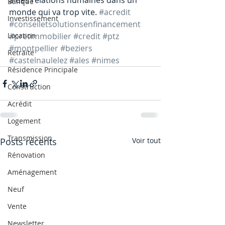
à des relations humaines dans un 
Banque
monde qui va trop vite. 
#acredit
Investissement
#conseiletsolutionsenfinancement
Location
#pretimmobilier
#credit
#ptz
#montpellier
#beziers
Retraite
#castelnaulelez
#ales
#nimes
Résidence Principale
Construction
Acrédit
Logement
Transmission
Posts récents
Voir tout
Rénovation
Aménagement
Neuf
Vente
Newsletter