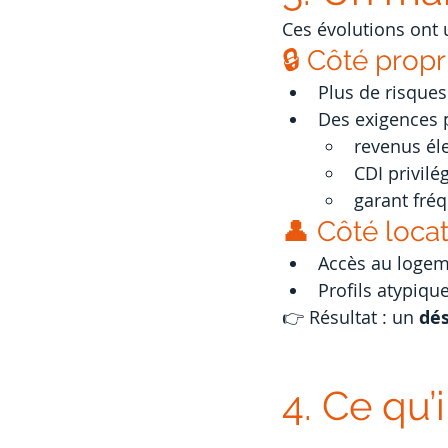
Ces évolutions ont 
🔒 Côté prop
Plus de risque
Des exigences p
revenus él
CDI privilé
garant fré
👤 Côté locat
Accès au logeme
Profils atypiq
👉 Résultat : un 
dés
4. Ce qu’i