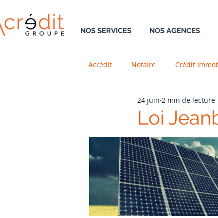
NOS SERVICES
NOS AGENCES
Acrédit
Notaire
Crédit Immob
24 juin
2 min de lecture
Retraite
Résidence Principal
Loi Jean
Aménagement
Neuf
V
Â
DreamTeam