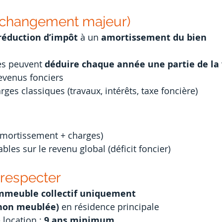
 (changement majeur)
réduction d’impôt
 à un 
amortissement du bien
es peuvent 
déduire chaque année une partie de la 
revenus fonciers
rges classiques (travaux, intérêts, taxe foncière)
amortissement + charges)
bles sur le revenu global (déficit foncier)
 respecter
mmeuble collectif uniquement
non meublée)
 en résidence principale
location : 
9 ans minimum