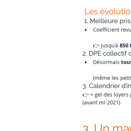
 Les évoluti
 1. Meilleure pri
Coefficient rev
👉 jusqu’à 
850 
2. DPE collectif 
Désormais 
tou
(même les petit
3. Calendrier d’i
👉 + gel des loyers 
(avant mi-2021)
3. Un ma