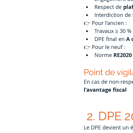
Respect de 
pla
Interdiction de
👉 Pour l’ancien :
Travaux ≥ 30 % 
DPE final en 
A 
👉 Pour le neuf :
Norme 
RE2020 
Point de vigi
En cas de non-respec
l’avantage fiscal
 2. DPE 2
Le DPE devient un 