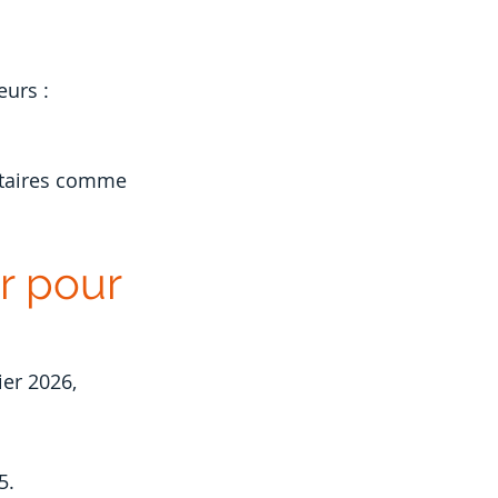
eurs :
étaires comme 
r pour 
ier 2026, 
5.