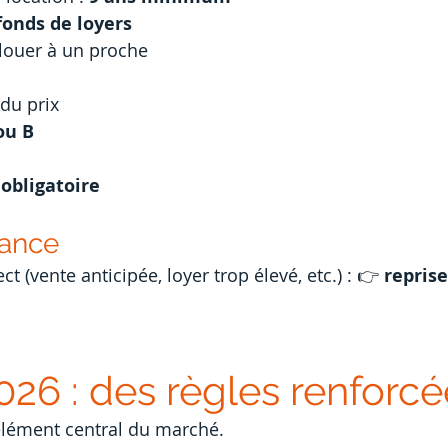
fonds de loyers
 louer à un proche
du prix
ou B
obligatoire
lance
t (vente anticipée, loyer trop élevé, etc.) : 👉 
reprise
026 : des règles renforc
élément central du marché.