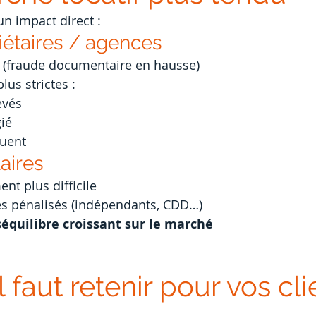
un impact direct :
riétaires / agences
s (fraude documentaire en hausse)
lus strictes :
evés
gié
quent
aires
nt plus difficile
ues pénalisés (indépendants, CDD…)
équilibre croissant sur le marché
l faut retenir pour vos cli