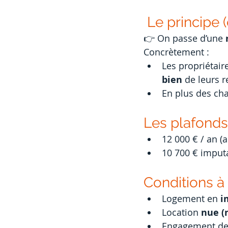
 Le principe
👉 On passe d’une 
Concrètement :
Les propriétair
bien
 de leurs 
En plus des cha
Les plafonds
12 000 € / an (
10 700 € imputa
Conditions à
Logement en 
i
Location 
nue (
Engagement de 