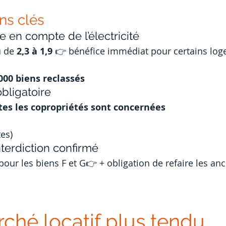
ons clés
se en compte de l’électricité
u de 
2,3 à 1,9
 👉 bénéfice immédiat pour certains lo
000 biens reclassés
obligatoire
tes les copropriétés sont concernées
es)
nterdiction confirmé
pour les biens F et G👉 + obligation de refaire les an
rché locatif plus tendu