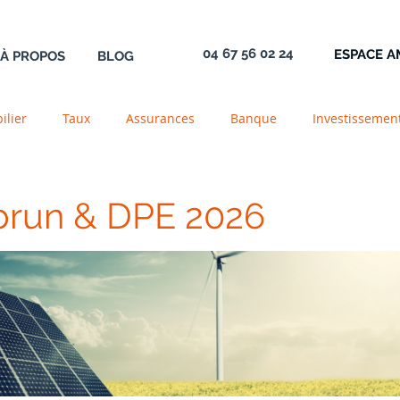
04 67 56 02 24
ESPACE 
À PROPOS
BLOG
ilier
Taux
Assurances
Banque
Investissemen
e
Construction
Acrédit
Logement
Transmissi
brun & DPE 2026
ente
Newsletter
PTZ
Aide
Définition
Gara