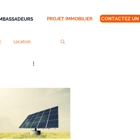
PROJET IMMOBILIER
AMBASSADEURS
t
Location
on
Rénovation
ntie
Regroupement