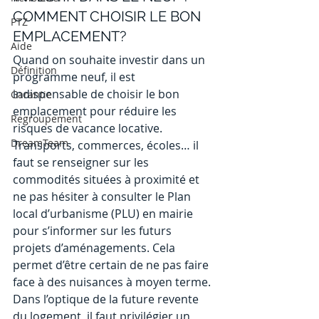
COMMENT CHOISIR LE BON 
PTZ
EMPLACEMENT?
Aide
Quand on souhaite investir dans un 
Définition
programme neuf, il est 
indispensable de choisir le bon 
Garantie
emplacement pour réduire les 
Regroupement
risques de vacance locative. 
DreamTeam
Transports, commerces, écoles… il 
faut se renseigner sur les 
commodités situées à proximité et 
ne pas hésiter à consulter le Plan 
local d’urbanisme (PLU) en mairie 
pour s’informer sur les futurs 
projets d’aménagements. Cela 
permet d’être certain de ne pas faire 
face à des nuisances à moyen terme. 
Dans l’optique de la future revente 
du logement, il faut privilégier un 