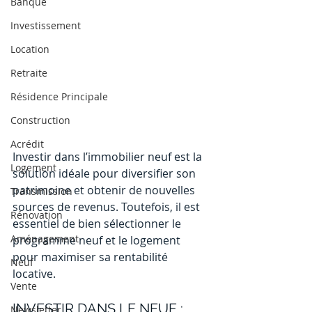
Banque
Investissement
Location
Retraite
Résidence Principale
Construction
Acrédit
Investir dans l’immobilier neuf est la 
Logement
solution idéale pour diversifier son 
patrimoine et obtenir de nouvelles 
Transmission
sources de revenus. Toutefois, il est 
Rénovation
essentiel de bien sélectionner le 
Aménagement
programme neuf et le logement 
pour maximiser sa rentabilité 
Neuf
locative.
Vente
INVESTIR DANS LE NEUF : 
Newsletter