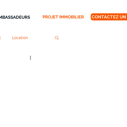
PROJET IMMOBILIER
AMBASSADEURS
t
Location
on
Rénovation
ntie
Regroupement