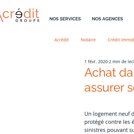
NOS SERVICES
NOS AGENCES
Acrédit
Notaire
Crédit Immob
1 févr. 2020
2 min de lec
Retraite
Résidence Principal
Achat dan
assurer 
Aménagement
Neuf
V
DreamTeam
Un logement neuf do
protégé contre les 
sinistres pouvant su