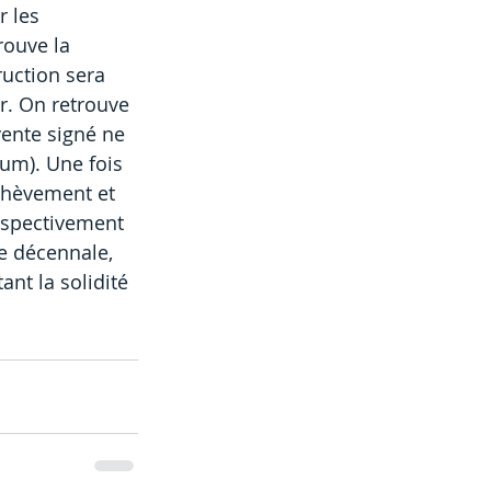
 les 
rouve la 
uction sera 
r. On retrouve 
vente signé ne 
um). Une fois 
achèvement et 
espectivement 
ie décennale, 
nt la solidité 