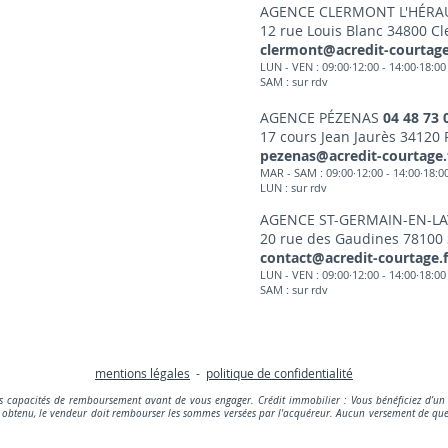
AGENCE CLERMONT L'HÉRA
12 rue Louis Blanc 34800 Cl
clermont@acredit-courtage
LUN - VEN : 09:00·12:00 - 14:00·18:00
SAM : sur rdv
AGENCE PÉZENAS
04 48 73 
17 cours Jean Jaurès 34120
pezenas@acredit-courtage.
MAR - SAM : 09:00·12:00 - 14:00·18:0
LUN : sur rdv
AGENCE ST-GERMAIN-EN-L
20 rue des Gaudines 78100
contact@acredit-courtage.f
LUN - VEN : 09:00·12:00 - 14:00·18:00
SAM : sur rdv
mentions légales
-
politique de confidentialité
os capacités de remboursement avant de vous engager. Crédit immobilier : Vous bénéficiez d’un d
pas obtenu, le vendeur doit rembourser les sommes versées par l'acquéreur. Aucun versement de quel