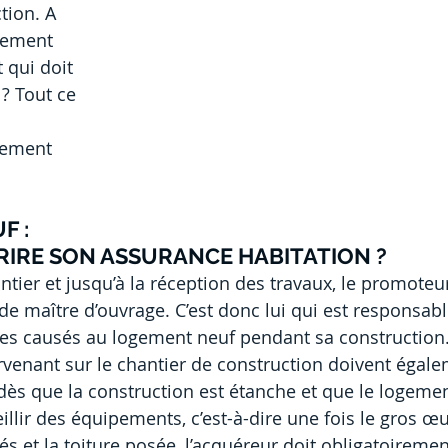
tion. A 
gement 
t qui doit 
 ? Tout ce 
gement 
 : 
IRE SON ASSURANCE HABITATION ?
ntier et jusqu’à la réception des travaux, le promoteu
de maître d’ouvrage. C’est donc lui qui est responsabl
s causés au logement neuf pendant sa construction.
rvenant sur le chantier de construction doivent égale
 dès que la construction est étanche et que le logeme
lir des équipements, c’est-à-dire une fois le gros œuv
s et la toiture posée, l’acquéreur doit obligatoiremen