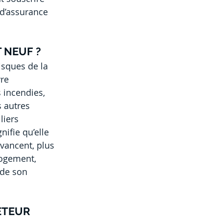
 d’assurance 
 NEUF ?
isques de la 
re 
incendies, 
 autres 
iers 
ifie qu’elle 
avancent, plus 
logement, 
 de son 
HETEUR