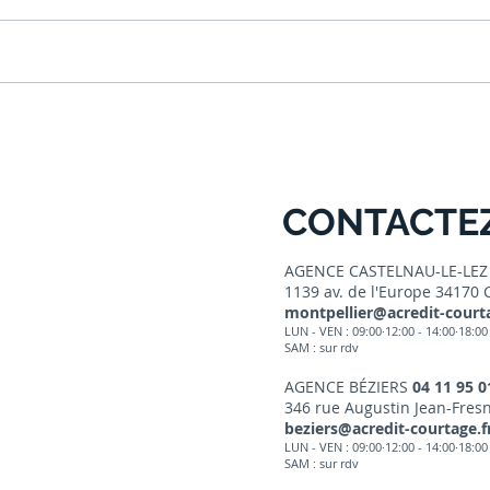
Crédit immobilier : quelles
Inves
sont les conditions
tran
suspensives ?
mise
Pine
CONTACTE
AGENCE CASTELNAU-LE-LE
1139 av. de l'Europe 34170 
montpellier@acredit-courta
LUN - VEN : 09:00·12:00 - 14:00·18:00
SAM : sur r
dv
AGENCE BÉZIERS
04 11 95 0
346 rue Augustin Jean-Fresn
beziers@acredit-courtage.f
LUN - VEN : 09:00·12:00 - 14:00·18
:00
SAM : sur rdv