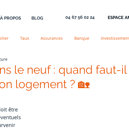
04 67 56 02 24
ESPACE 
À PROPOS
BLOG
ilier
Taux
Assurances
Banque
Investissemen
ture
e
Construction
Acrédit
Logement
Transmissi
s le neuf : quand faut-il
son logement ? 🏡
ente
Newsletter
PTZ
Aide
Définition
Gara
it être 
éventuels 
rvenir 