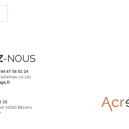
tir dans le neuf :
sformation du Pinel et
 en place du Super
l
Z
-NOUS
Z
04 67 56 02 24
Castelnau-Le-Lez
ge.fr
1 23
el 34500 Béziers
r