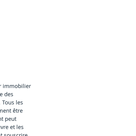
r immobilier 
e des 
 Tous les 
ment être 
nt peut 
re et les 
t souscrire 