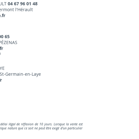
ULT
04 67 96 01 48
ermont l'Hérault
.fr
00 65
 PÉZENAS
fr
0
AYE
 St-Germain-en-Laye
r
élai légal de réflexion de 10 jours. Lorsque la vente est
que nature que ce soit ne peut être exigé d’un particulier