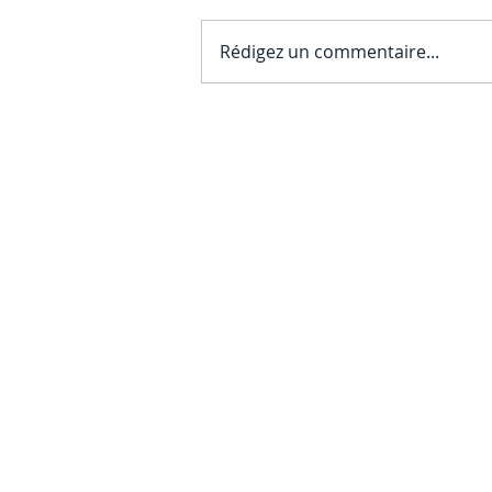
Rédigez un commentaire...
La capacité d’emprunt en
immobilier : comment est-
elle déterminée ?