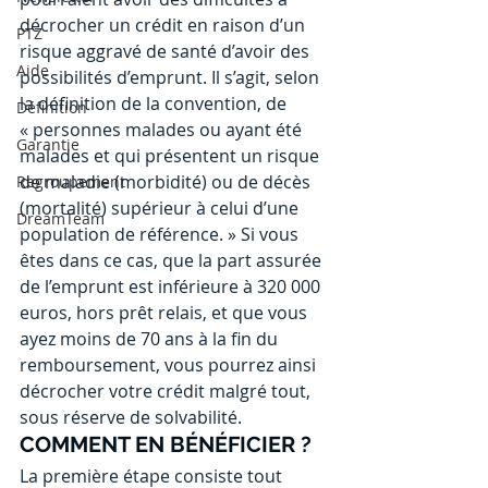
décrocher un crédit en raison d’un 
PTZ
risque aggravé de santé d’avoir des 
Aide
possibilités d’emprunt. Il s’agit, selon 
la définition de la convention, de 
Définition
« personnes malades ou ayant été 
Garantie
malades et qui présentent un risque 
de maladie (morbidité) ou de décès 
Regroupement
(mortalité) supérieur à celui d’une 
DreamTeam
population de référence. » Si vous 
êtes dans ce cas, que la part assurée 
de l’emprunt est inférieure à 320 000 
euros, hors prêt relais, et que vous 
ayez moins de 70 ans à la fin du 
remboursement, vous pourrez ainsi 
décrocher votre crédit malgré tout, 
sous réserve de solvabilité.
COMMENT EN BÉNÉFICIER ?
La première étape consiste tout 