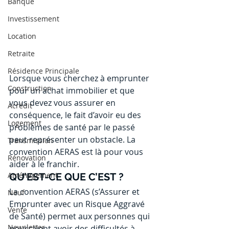
Banque
Investissement
Location
Retraite
Résidence Principale
Lorsque vous cherchez à emprunter 
Construction
pour un achat immobilier et que 
vous devez vous assurer en 
Acrédit
conséquence, le fait d’avoir eu des 
Logement
problèmes de santé par le passé 
peut représenter un obstacle. La 
Transmission
convention AERAS est là pour vous 
Rénovation
aider à le franchir.
Aménagement
QU’EST-CE QUE C’EST ?
La convention AERAS (s’Assurer et 
Neuf
Emprunter avec un Risque Aggravé 
Vente
de Santé) permet aux personnes qui 
Newsletter
pourraient avoir des difficultés à 