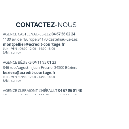
CONTACTEZ
-NOUS
AGENCE CASTELNAU-LE-LEZ
04 67 56 02 24
1139 av. de l'Europe 34170 Castelnau-Le-Lez
montpellier@acredit-courtage.fr
LUN - VEN : 09:00·12:00 - 14:00·18:00
SAM : sur r
dv
AGENCE BÉZIERS
04 11 95 01 23
346 rue Augustin Jean-Fresnel 34500 Béziers
beziers@acredit-courtage.fr
LUN - VEN : 09:00·12:00 - 14:00·18
:00
SAM : sur rdv
AGENCE CLERMONT L'HÉRAULT
04 67 96 01 48
12 rue Louis Blanc 34800 Clermont l'Hérault
clermont@acredit-courtage.fr
LUN - VEN : 09:00·12:00 - 14:00·18:00
SAM : sur rdv
AGENCE PÉZENAS
04 48 73 00 65
17 cours Jean Jaurès 34120 PÉZENAS