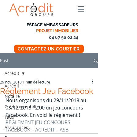
ESPACE AMBASSADEURS
PROJET IMMOBILIER
04 67 56 02 24
CONTACTEZ UN COURTIER
Post
Acrédit
29 nov. 2018
1 min de lecture
Acrédit
Règlement Jeu Facebook
Notaire
Nous organisons du 29/11/2018 au 
Crédit Immobilier
03/12/2018 12:00 un jeu concours 
Facebook. En voici le règlement !
Taux
REGLEMENT JEU CONCOURS 
Assurances
FACEBOOK – ACREDIT – ASB