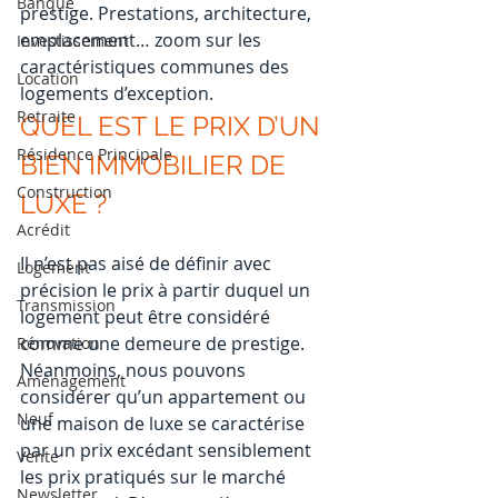
Banque
prestige. Prestations, architecture, 
emplacement… zoom sur les 
Investissement
caractéristiques communes des 
Location
logements d’exception.
Retraite
QUEL EST LE PRIX D’UN 
Résidence Principale
BIEN IMMOBILIER DE 
Construction
LUXE ?
Acrédit
Il n’est pas aisé de définir avec 
Logement
précision le prix à partir duquel un 
Transmission
logement peut être considéré 
comme une demeure de prestige. 
Rénovation
Néanmoins, nous pouvons 
Aménagement
considérer qu’un appartement ou 
Neuf
une maison de luxe se caractérise 
par un prix excédant sensiblement 
Vente
les prix pratiqués sur le marché 
Newsletter