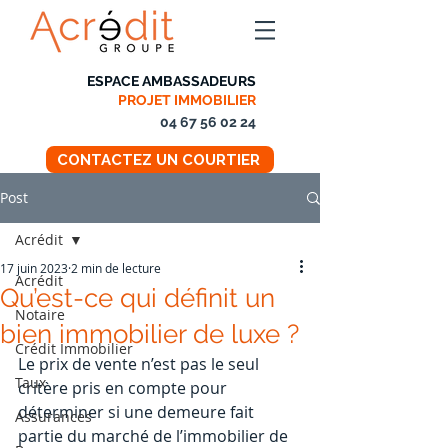
ESPACE AMBASSADEURS
PROJET IMMOBILIER
04 67 56 02 24
CONTACTEZ UN COURTIER
Post
Acrédit
17 juin 2023
2 min de lecture
Acrédit
Qu’est-ce qui définit un
Notaire
bien immobilier de luxe ?
Crédit Immobilier
Le prix de vente n’est pas le seul 
Taux
critère pris en compte pour 
déterminer si une demeure fait 
Assurances
partie du marché de l’immobilier de 