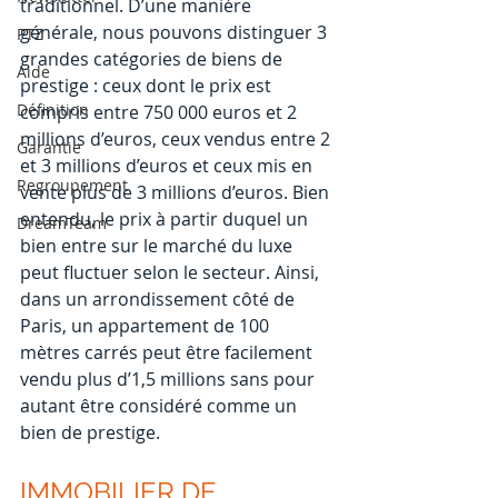
traditionnel. D’une manière 
générale, nous pouvons distinguer 3 
PTZ
grandes catégories de biens de 
Aide
prestige : ceux dont le prix est 
Définition
compris entre 750 000 euros et 2 
millions d’euros, ceux vendus entre 2 
Garantie
et 3 millions d’euros et ceux mis en 
Regroupement
vente plus de 3 millions d’euros. Bien 
entendu, le prix à partir duquel un 
DreamTeam
bien entre sur le marché du luxe 
peut fluctuer selon le secteur. Ainsi, 
dans un arrondissement côté de 
Paris, un appartement de 100 
mètres carrés peut être facilement 
vendu plus d’1,5 millions sans pour 
autant être considéré comme un 
bien de prestige.
IMMOBILIER DE 