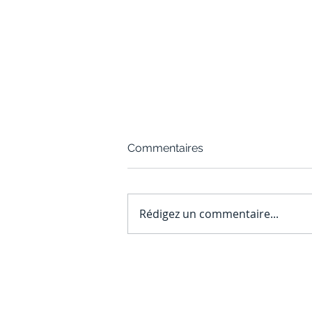
Commentaires
Rédigez un commentaire...
Fin du démarchage
téléphonique en 2026 :
comment les courtiers
immobiliers doivent