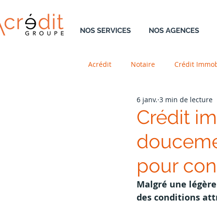
NOS SERVICES
NOS AGENCES
Acrédit
Notaire
Crédit Immob
6 janv.
3 min de lecture
Retraite
Résidence Principal
Crédit i
doucemen
Aménagement
Neuf
V
pour conc
DreamTeam
Malgré une légère
des conditions att