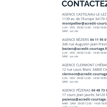
CONTACTE
AGENCE CASTELNAU-LE-LE
1139 av. de l'Europe 34170 
montpellier@acredit-courta
LUN - VEN : 09:00·12:00 - 14:00·18:00
SAM : sur r
dv
AGENCE BÉZIERS
04 11 95 0
346 rue Augustin Jean-Fresn
beziers@acredit-courtage.f
LUN - VEN : 09:00·12:00 - 14:00·18
:00
SAM : sur rdv
AGENCE CLERMONT L'HÉRA
12 rue Louis Blanc 34800 Cl
clermont@acredit-courtage
LUN - VEN : 09:00·12:00 - 14:00·18:00
SAM : sur rdv
AGENCE PÉZENAS
04 48 73 
17 cours Jean Jaurès 34120
pezenas@acredit-courtage.
MAR - SAM : 09:00·12:00 - 14:00·18:0
LUN : sur rdv