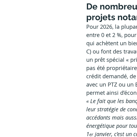
De nombreux
projets not
Pour 2026, la plupa
entre 0 et 2 %, pou
qui achètent un bie
C) ou font des trav
un
prêt spécial « p
pas été propriétair
crédit demandé, de
avec un PTZ ou un E
permet ainsi d’écono
«
Le fait que
les banq
leur stratégie de co
accédants mais aussi
énergétique pour tou
1
 janvier, c’est un
er