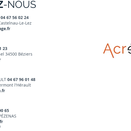
Z
-NOUS
Z
04 67 56 02 24
Castelnau-Le-Lez
ge.fr
1 23
el 34500 Béziers
r
ULT
04 67 96 01 48
ermont l'Hérault
.fr
00 65
 PÉZENAS
fr
0