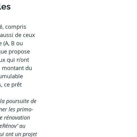
es 
é, compris 
aussi de ceux 
 (A, B ou 
que propose 
ux qui n’ont 
u montant du 
umulable 
 ce prêt 
la poursuite de 
ner les primo-
e rénovation 
eRénov’ au 
i ont un projet 