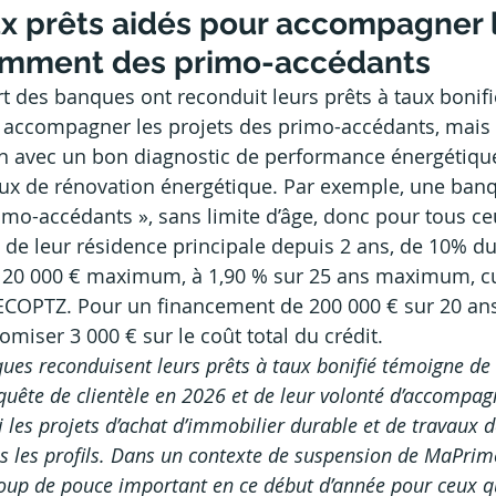
 prêts aidés pour accompagner l
amment des primo-accédants
rt des banques ont reconduit leurs prêts à taux bonifi
r accompagner les projets des primo-accédants, mais 
n avec un bon diagnostic de performance énergétique
aux de rénovation énergétique.
Par exemple, une ban
rimo-accédants », sans limite d’âge, donc pour tous ce
e de leur résidence principale depuis 2 ans, de 10% d
 20 000 € maximum, à 1,90 % sur 25 ans maximum, c
COPTZ. Pour un financement de 200 000 € sur 20 ans,
miser 3 000 € sur le coût total du crédit.
ues reconduisent leurs prêts à taux bonifié témoigne de 
nquête de clientèle en 2026 et de leur volonté d’accompag
 les projets d’achat d’immobilier durable et de travaux d
s les profils. Dans un contexte de suspension de MaPrim
 coup de pouce important en ce début d’année pour ceux qu