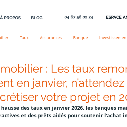
04 67 56 02 24
ESPACE 
À PROPOS
BLOG
ilier
Taux
Assurances
Banque
Investissemen
e
Construction
Acrédit
Logement
Transmissi
mmobilier : Les taux remo
t en janvier, n’attendez
ente
Newsletter
PTZ
Aide
Définition
Gara
rétiser votre projet en 
 hausse des taux en janvier 2026, les banques ma
ractives et des prêts aidés pour soutenir l’achat 