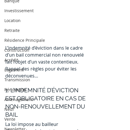
Banque
Investissement
Location
Retraite
Résidence Principale
L’indemnité d’éviction dans le cadre 
Construction
d’un bail commercial non renouvelé 
Acrédit
fait l’objet d’un vaste contentieux. 
Rappel des règles pour éviter les 
Logement
déconvenues…
Transmission
Rénovation
1. L’INDEMNITÉ D’ÉVICTION 
EST OBLIGATOIRE EN CAS DE 
Aménagement
NON-RENOUVELLEMENT DU 
Neuf
BAIL 
Vente
La loi impose au bailleur 
Newsletter