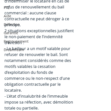
d’indemniser le locataire en cas de 
refus de renouvellement du bail 
PTZ
commercial : aucune clause 
Aide
contractuelle ne peut déroger à ce 
Définition
principe.
2 situations exceptionnelles justifient 
Garantie
le non-paiement de l’indemnité 
Regroupement
d’éviction :
- Le bailleur a un motif valable pour 
DreamTeam
refuser de renouveler le bail. Sont 
notamment considérés comme des 
motifs valables la cessation 
d’exploitation du fonds de 
commerce ou le non-respect d’une 
obligation contractuelle par le 
locataire.
- L’état d’insalubrité de l’immeuble 
impose sa réfection, avec démolition 
totale ou partielle.